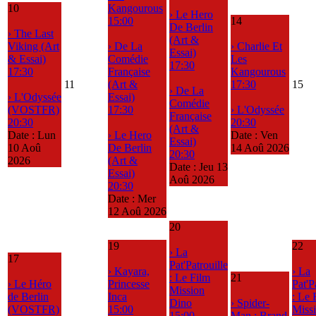
10
Kangourous
› Le Hero
15:00
14
De Berlin
› The Last
(Art &
Viking (Art
› De La
› Charlie Et
Essai)
& Essai)
Comédie
Les
17:30
17:30
Française
Kangourous
11
(Art &
17:30
15
› De La
› L'Odyssée
Essai)
Comédie
(VOSTFR)
17:30
› L'Odyssée
Française
20:30
20:30
(Art &
Date :
Lun
› Le Hero
Date :
Ven
Essai)
10 Aoû
De Berlin
14 Aoû 2026
20:30
2026
(Art &
Date :
Jeu 13
Essai)
Aoû 2026
20:30
Date :
Mer
12 Aoû 2026
20
19
22
› La
17
Pat'Patrouille
› Kayara,
› La
: Le Film
21
› Le Héro
Princesse
Pat'P
Mission
de Berlin
Inca
: Le 
Dino
› Spider-
(VOSTFR)
15:00
Miss
15:00
Man : Brand