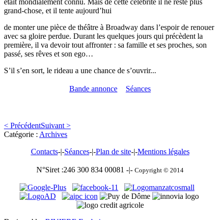
était mondialement connu. Mais de cette célébrité il ne reste plus
grand-chose, et il tente aujourd’hui
de monter une pièce de théâtre à Broadway dans l’espoir de renouer
avec sa gloire perdue. Durant les quelques jours qui précèdent la
première, il va devoir tout affronter : sa famille et ses proches, son
passé, ses rêves et son ego…
S’il s’en sort, le rideau a une chance de s’ouvrir...
Bande annonce
Séances
< Précédent
Suivant >
Catégorie :
Archives
Contacts
-|-
Séances
-|-
Plan de site
-|-
Mentions légales
N°Siret :246 300 834 00081 -|-
Copyright © 2014