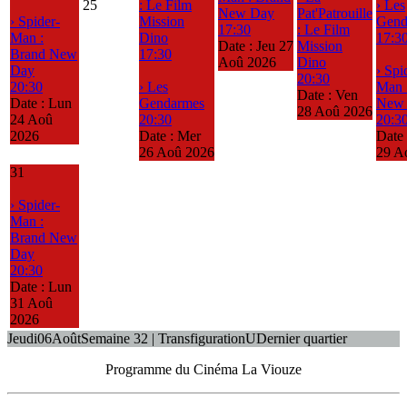
25
: Le Film
› Les
New Day
Pat'Patrouille
› Spider-
Mission
Gend
17:30
: Le Film
Man :
Dino
17:3
Date :
Jeu 27
Mission
Brand New
17:30
Aoû 2026
Dino
Day
› Spi
20:30
20:30
› Les
Man 
Date :
Ven
Date :
Lun
Gendarmes
New
28 Aoû 2026
24 Aoû
20:30
20:3
2026
Date :
Mer
Date
26 Aoû 2026
29 A
31
› Spider-
Man :
Brand New
Day
20:30
Date :
Lun
31 Aoû
2026
Jeudi
06
Août
Semaine 32 | Transfiguration
U
Dernier quartier
Programme du Cinéma La Viouze