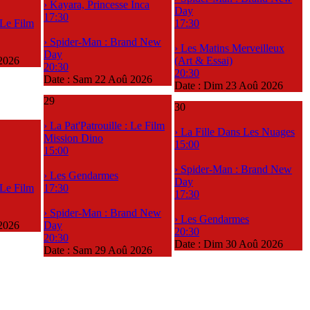
› Kayara, Princesse Inca
Day
17:30
: Le Film
17:30
› Spider-Man : Brand New
› Les Matins Merveilleux
Day
2026
(Art & Essai)
20:30
20:30
Date :
Sam 22 Aoû 2026
Date :
Dim 23 Aoû 2026
29
30
› La Pat'Patrouille : Le Film
› La Fille Dans Les Nuages
Mission Dino
15:00
15:00
› Spider-Man : Brand New
› Les Gendarmes
Day
: Le Film
17:30
17:30
› Spider-Man : Brand New
› Les Gendarmes
2026
Day
20:30
20:30
Date :
Dim 30 Aoû 2026
Date :
Sam 29 Aoû 2026