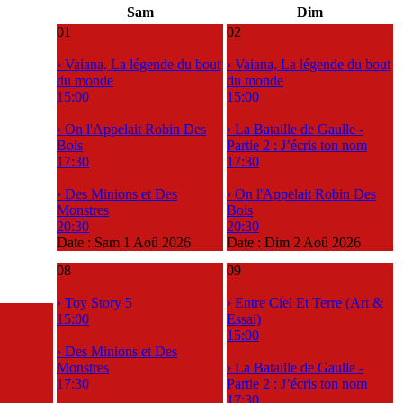
Sam
Dim
01
02
› Vaiana, La légende du bout
› Vaiana, La légende du bout
du monde
du monde
15:00
15:00
› On l'Appelait Robin Des
› La Bataille de Gaulle -
Bois
Partie 2 : J’écris ton nom
17:30
17:30
› Des Minions et Des
› On l'Appelait Robin Des
Monstres
Bois
20:30
20:30
Date :
Sam 1 Aoû 2026
Date :
Dim 2 Aoû 2026
08
09
› Toy Story 5
› Entre Ciel Et Terre (Art &
15:00
Essai)
15:00
› Des Minions et Des
Monstres
› La Bataille de Gaulle -
17:30
Partie 2 : J’écris ton nom
17:30