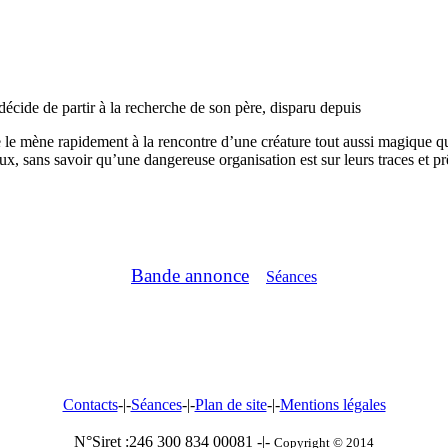
décide de partir à la recherche de son père, disparu depuis
e le mène rapidement à la rencontre d’une créature tout aussi magique
x, sans savoir qu’une dangereuse organisation est sur leurs traces et pr
Bande annonce
Séances
Contacts
-|-
Séances
-|-
Plan de site
-|-
Mentions légales
N°Siret :246 300 834 00081 -|-
Copyright © 2014