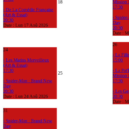
18
Mission
17:30
› De La Comédie Française
(Art & Essai)
› Spider
20:30
Day
Date :
Lun 17 Aoû 2026
20:30
Date :
M
26
24
› La Fil
› Les Matins Merveilleux
15:00
(Art & Essai)
17:30
› La Pat'
25
Mission
› Spider-Man : Brand New
17:30
Day
20:30
› Les G
Date :
Lun 24 Aoû 2026
20:30
Date :
M
31
› Spider-Man : Brand New
Day