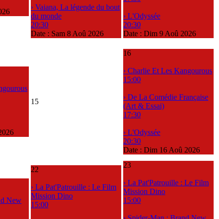
› Vaiana, La légende du bout
026
du monde
› L'Odyssée
20:30
20:30
Date :
Sam 8 Aoû 2026
Date :
Dim 9 Aoû 2026
16
› Charlie Et Les Kangourous
15:00
angourous
› De La Comédie Française
15
(Art & Essai)
17:30
2026
› L'Odyssée
20:30
Date :
Dim 16 Aoû 2026
23
22
› La Pat'Patrouille : Le Film
› La Pat'Patrouille : Le Film
Mission Dino
Mission Dino
and New
15:00
15:00
› Spider-Man : Brand New