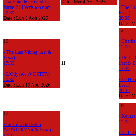
› La Bataille de Gaulle -
Date :
Mar 4 Aoû 2026
Partie 2 : J’écris ton nom
› The La
20:30
Essai)
Date :
Lun 3 Aoû 2026
20:30
Date :
Me
12
10
› Charli
15:00
› The Last Viking (Art &
Essai)
› De La 
17:30
11
(Art & E
17:30
› L'Odyssée (VOSTFR)
20:30
› Le Her
Date :
Lun 10 Aoû 2026
Essai)
20:30
Date :
M
19
17
› Kayara
15:00
› Le Héro de Berlin
(VOSTFR)(Art & Essai)
› La Pat'
17:30