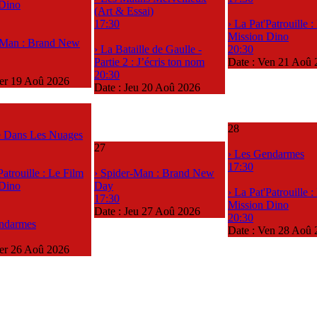
 Dino
(Art & Essai)
17:30
› La Pat'Patrouille 
Mission Dino
-Man : Brand New
› La Bataille de Gaulle -
20:30
Partie 2 : J’écris ton nom
Date :
Ven 21 Aoû 
20:30
er 19 Aoû 2026
Date :
Jeu 20 Aoû 2026
28
le Dans Les Nuages
27
› Les Gendarmes
17:30
Patrouille : Le Film
› Spider-Man : Brand New
 Dino
Day
› La Pat'Patrouille 
17:30
Mission Dino
Date :
Jeu 27 Aoû 2026
20:30
endarmes
Date :
Ven 28 Aoû 
er 26 Aoû 2026