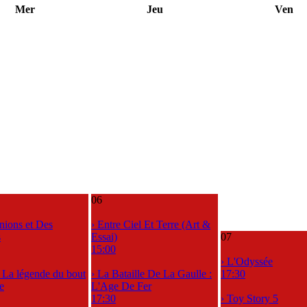
Mer
Jeu
Ven
06
nions et Des
› Entre Ciel Et Terre (Art &
s
Essai)
07
15:00
› L'Odyssée
, La légende du bout
› La Bataille De La Gaulle :
17:30
e
L'Age De Fer
17:30
› Toy Story 5