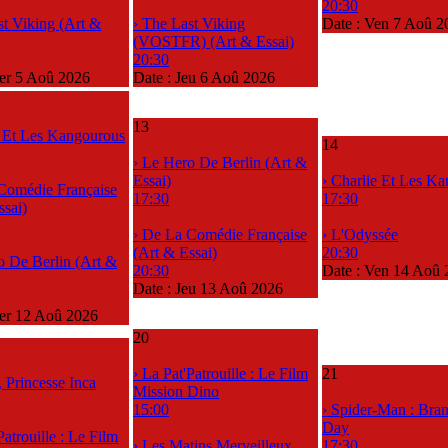
20:30
st Viking (Art &
› The Last Viking
Date :
Ven 7 Aoû 2
(VOSTFR) (Art & Essai)
20:30
r 5 Aoû 2026
Date :
Jeu 6 Aoû 2026
13
e Et Les Kangourous
14
› Le Hero De Berlin (Art &
Essai)
› Charlie Et Les K
Comédie Française
17:30
17:30
ssai)
› De La Comédie Française
› L'Odyssée
(Art & Essai)
20:30
o De Berlin (Art &
20:30
Date :
Ven 14 Aoû 
Date :
Jeu 13 Aoû 2026
er 12 Aoû 2026
20
› La Pat'Patrouille : Le Film
21
, Princesse Inca
Mission Dino
15:00
› Spider-Man : Br
Day
Patrouille : Le Film
› Les Matins Merveilleux
17:30