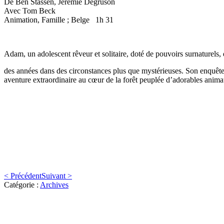
De Ben Stassen, Jérémie Degruson
Avec Tom Beck
Animation, Famille ; Belge 1h 31
Adam, un adolescent rêveur et solitaire, doté de pouvoirs surnaturels, 
des années dans des circonstances plus que mystérieuses. Son enquêt
aventure extraordinaire au cœur de la forêt peuplée d’adorables animau
< Précédent
Suivant >
Catégorie :
Archives