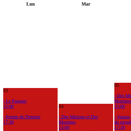
Lun
Mar
05
03
› Des Mi
› Le Passage
Monstre
15:00
04
15:00
› Permis de Detruire
› Des Minions et Des
› Vaiana
17:30
Monstres
du mond
15:00
17:30