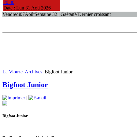
20:30
Date :
Lun 31 Aoû 2026
Vendredi
07
Août
Semaine 32 | Gaétan
V
Dernier croissant
La Viouze
Archives
Bigfoot Junior
Bigfoot Junior
|
Bigfoot Junior