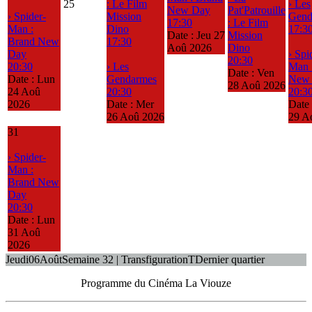
25
: Le Film
› Les
New Day
Pat'Patrouille
› Spider-
Mission
Gend
17:30
: Le Film
Man :
Dino
17:3
Date :
Jeu 27
Mission
Brand New
17:30
Aoû 2026
Dino
Day
› Spi
20:30
20:30
› Les
Man 
Date :
Ven
Date :
Lun
Gendarmes
New
28 Aoû 2026
24 Aoû
20:30
20:3
2026
Date :
Mer
Date
26 Aoû 2026
29 A
31
› Spider-
Man :
Brand New
Day
20:30
Date :
Lun
31 Aoû
2026
Jeudi
06
Août
Semaine 32 | Transfiguration
T
Dernier quartier
Programme du Cinéma La Viouze