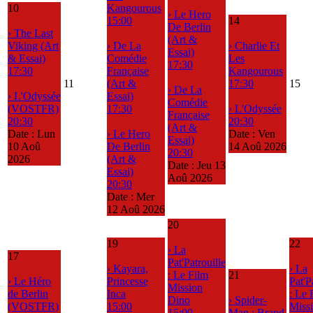
10
Kangourous
› Le Hero
15:00
14
De Berlin
› The Last
(Art &
Viking (Art
› De La
› Charlie Et
Essai)
& Essai)
Comédie
Les
17:30
17:30
Française
Kangourous
11
(Art &
17:30
15
› De La
› L'Odyssée
Essai)
Comédie
(VOSTFR)
17:30
› L'Odyssée
Française
20:30
20:30
(Art &
Date :
Lun
› Le Hero
Date :
Ven
Essai)
10 Aoû
De Berlin
14 Aoû 2026
20:30
2026
(Art &
Date :
Jeu 13
Essai)
Aoû 2026
20:30
Date :
Mer
12 Aoû 2026
20
19
22
› La
17
Pat'Patrouille
› Kayara,
› La
: Le Film
21
› Le Héro
Princesse
Pat'P
Mission
de Berlin
Inca
: Le 
Dino
› Spider-
(VOSTFR)
15:00
Miss
15:00
Man : Brand