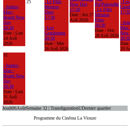
25
: Le Film
› Les
New Day
Pat'Patrouille
› Spider-
Mission
Gend
17:30
: Le Film
Man :
Dino
17:3
Date :
Jeu 27
Mission
Brand New
17:30
Aoû 2026
Dino
Day
› Spi
20:30
20:30
› Les
Man 
Date :
Ven
Date :
Lun
Gendarmes
New
28 Aoû 2026
24 Aoû
20:30
20:3
2026
Date :
Mer
Date
26 Aoû 2026
29 A
31
› Spider-
Man :
Brand New
Day
20:30
Date :
Lun
31 Aoû
2026
Jeudi
06
Août
Semaine 32 | Transfiguration
U
Dernier quartier
Programme du Cinéma La Viouze