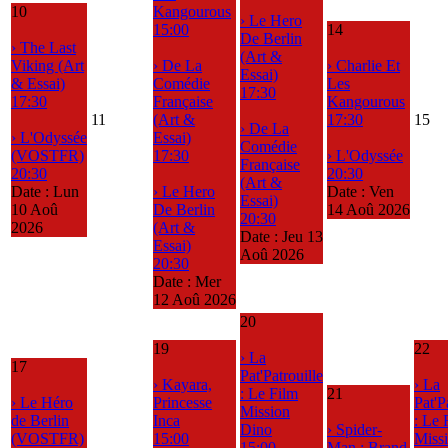
10
Kangourous
› Le Hero
15:00
14
De Berlin
› The Last
(Art &
Viking (Art
› De La
› Charlie Et
Essai)
& Essai)
Comédie
Les
17:30
17:30
Française
Kangourous
11
(Art &
17:30
15
› De La
› L'Odyssée
Essai)
Comédie
(VOSTFR)
17:30
› L'Odyssée
Française
20:30
20:30
(Art &
Date :
Lun
› Le Hero
Date :
Ven
Essai)
10 Aoû
De Berlin
14 Aoû 2026
20:30
2026
(Art &
Date :
Jeu 13
Essai)
Aoû 2026
20:30
Date :
Mer
12 Aoû 2026
20
19
22
› La
17
Pat'Patrouille
› Kayara,
› La
: Le Film
21
› Le Héro
Princesse
Pat'P
Mission
de Berlin
Inca
: Le 
Dino
› Spider-
(VOSTFR)
15:00
Miss
15:00
Man : Brand