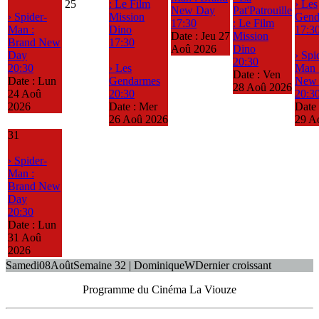
25
: Le Film
› Les
New Day
Pat'Patrouille
› Spider-
Mission
Gend
17:30
: Le Film
Man :
Dino
17:3
Date :
Jeu 27
Mission
Brand New
17:30
Aoû 2026
Dino
Day
› Spi
20:30
20:30
› Les
Man 
Date :
Ven
Date :
Lun
Gendarmes
New
28 Aoû 2026
24 Aoû
20:30
20:3
2026
Date :
Mer
Date
26 Aoû 2026
29 A
31
› Spider-
Man :
Brand New
Day
20:30
Date :
Lun
31 Aoû
2026
Samedi
08
Août
Semaine 32 | Dominique
W
Dernier croissant
Programme du Cinéma La Viouze