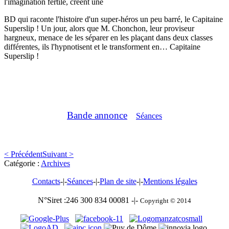
l'imagination fertile, créent une
BD qui raconte l'histoire d'un super-héros un peu barré, le Capitaine
Superslip ! Un jour, alors que M. Chonchon, leur proviseur
hargneux, menace de les séparer en les plaçant dans deux classes
différentes, ils l'hypnotisent et le transforment en… Capitaine
Superslip !
Bande annonce
Séances
< Précédent
Suivant >
Catégorie :
Archives
Contacts
-|-
Séances
-|-
Plan de site
-|-
Mentions légales
N°Siret :246 300 834 00081 -|-
Copyright © 2014