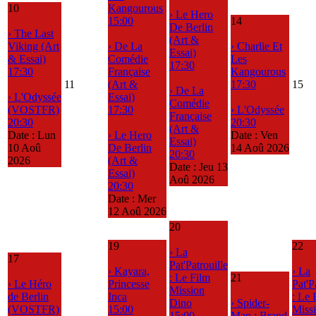
10
Kangourous
› Le Hero
15:00
14
De Berlin
› The Last
(Art &
Viking (Art
› De La
› Charlie Et
Essai)
& Essai)
Comédie
Les
17:30
17:30
Française
Kangourous
11
(Art &
17:30
15
› De La
› L'Odyssée
Essai)
Comédie
(VOSTFR)
17:30
› L'Odyssée
Française
20:30
20:30
(Art &
Date :
Lun
› Le Hero
Date :
Ven
Essai)
10 Aoû
De Berlin
14 Aoû 2026
20:30
2026
(Art &
Date :
Jeu 13
Essai)
Aoû 2026
20:30
Date :
Mer
12 Aoû 2026
20
19
22
› La
17
Pat'Patrouille
› Kayara,
› La
: Le Film
21
› Le Héro
Princesse
Pat'P
Mission
de Berlin
Inca
: Le 
Dino
› Spider-
(VOSTFR)
15:00
Miss
15:00
Man : Brand