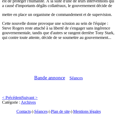
est de protéger l'humanité. À la suite d'une de leurs interventions qui
a causé d'importants dégâts collatéraux, le gouvernement décide de
mettre en place un organisme de commandement et de supervision.
Cette nouvelle donne provoque une scission au sein de l'équipe :
Steve Rogers reste attaché à sa liberté de s'engager sans ingérence
gouvernementale, tandis que d'autres se rangent derrière Tony Stark,
qui contre toute attente, décide de se soumettre au gouvernement...
Bande annonce
Séances
< Précédent
Suivant >
Catégorie :
Archives
Contacts
-|-
Séances
-|-
Plan de site
-|-
Mentions légales