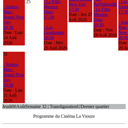
25
: Le Film
› Les
New Day
Pat'Patrouille
› Spider-
Mission
Gend
17:30
: Le Film
Man :
Dino
17:3
Date :
Jeu 27
Mission
Brand New
17:30
Aoû 2026
Dino
Day
› Spi
20:30
20:30
› Les
Man 
Date :
Ven
Date :
Lun
Gendarmes
New
28 Aoû 2026
24 Aoû
20:30
20:3
2026
Date :
Mer
Date
26 Aoû 2026
29 A
31
› Spider-
Man :
Brand New
Day
20:30
Date :
Lun
31 Aoû
2026
Jeudi
06
Août
Semaine 32 | Transfiguration
U
Dernier quartier
Programme du Cinéma La Viouze