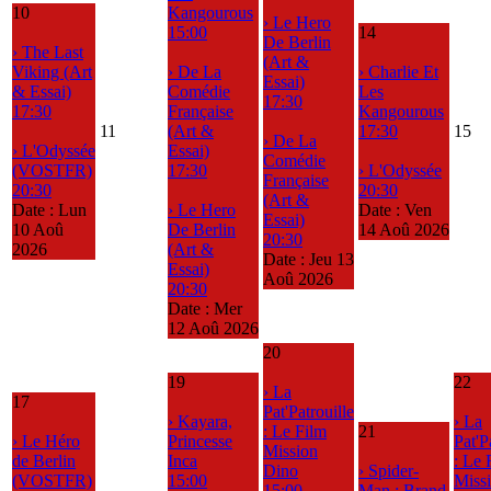
10
Kangourous
› Le Hero
15:00
14
De Berlin
› The Last
(Art &
Viking (Art
› De La
› Charlie Et
Essai)
& Essai)
Comédie
Les
17:30
17:30
Française
Kangourous
11
(Art &
17:30
15
› De La
› L'Odyssée
Essai)
Comédie
(VOSTFR)
17:30
› L'Odyssée
Française
20:30
20:30
(Art &
Date :
Lun
› Le Hero
Date :
Ven
Essai)
10 Aoû
De Berlin
14 Aoû 2026
20:30
2026
(Art &
Date :
Jeu 13
Essai)
Aoû 2026
20:30
Date :
Mer
12 Aoû 2026
20
19
22
› La
17
Pat'Patrouille
› Kayara,
› La
: Le Film
21
› Le Héro
Princesse
Pat'P
Mission
de Berlin
Inca
: Le 
Dino
› Spider-
(VOSTFR)
15:00
Miss
15:00
Man : Brand