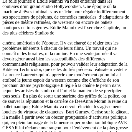
La folle journée d’Eddie Mannix va nous entraîner dans les
coulisses d’un grand studio Hollywoodien. Une époque où la
machine à rêves turbinait sans relâche pour régaler indifféremment
ses spectateurs de péplums, de comédies musicales, d’adaptations de
pièces de théâtre raffinées, de westerns ou encore de ballets
nautiques en tous genres. Eddie Mannix est fixer chez Capitole, un
des plus célèbres Studios de
cinéma américain de l’époque. Il y est chargé de régler tous les
problèmes inhérents à chacun de leurs films. Un travail qui ne
connaît ni les horaires, ni la routine. En une seule journée il va
devoir gérer aussi bien les susceptibilités des différentes
communautés religieuses, pour pouvoir valider leur adaptation de la
Bible en Technicolor, que celles du très précieux réalisateur vedette
Laurence Laurentz qui n’apprécie que modérément qu’on lui ait
attribué le jeune espoir du western comme tête d’affiche de son
prochain drame psychologique.Il règle à la chaîne le pétrin dans
lequel les artistes du studio ont l’art et la manière de se précipiter
tous seuls. En plus de sortir une starlette des griffes de la police, ou
de sauver la réputation et la carrière de DeeAnna Moran la reine du
ballet nautique, Eddie Mannix va devoir élucider les agissements
louches du virtuose de claquettes, Burt Gurney. Cerise sur le gâteau,
il a maille à partir avec un obscur groupuscule d’activistes politique
qui, en plein tournage de la fameuse superproduction biblique AVE
CÉSAR lui réclame une rançon pour l’enlèvement de la plus grosse