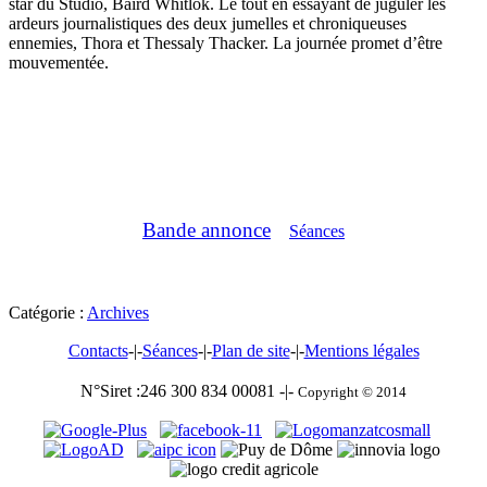
star du Studio, Baird Whitlok. Le tout en essayant de juguler les
ardeurs journalistiques des deux jumelles et chroniqueuses
ennemies, Thora et Thessaly Thacker. La journée promet d’être
mouvementée.
Bande annonce
Séances
Catégorie :
Archives
Contacts
-|-
Séances
-|-
Plan de site
-|-
Mentions légales
N°Siret :246 300 834 00081 -|-
Copyright © 2014