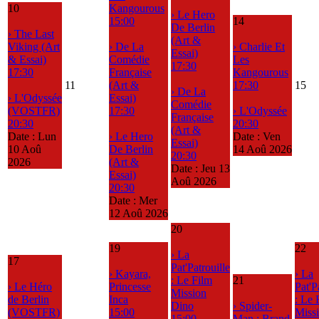
10
Kangourous
› Le Hero
15:00
14
De Berlin
› The Last
(Art &
Viking (Art
› De La
› Charlie Et
Essai)
& Essai)
Comédie
Les
17:30
17:30
Française
Kangourous
11
(Art &
17:30
15
› De La
› L'Odyssée
Essai)
Comédie
(VOSTFR)
17:30
› L'Odyssée
Française
20:30
20:30
(Art &
Date :
Lun
› Le Hero
Date :
Ven
Essai)
10 Aoû
De Berlin
14 Aoû 2026
20:30
2026
(Art &
Date :
Jeu 13
Essai)
Aoû 2026
20:30
Date :
Mer
12 Aoû 2026
20
19
22
› La
17
Pat'Patrouille
› Kayara,
› La
: Le Film
21
› Le Héro
Princesse
Pat'P
Mission
de Berlin
Inca
: Le 
Dino
› Spider-
(VOSTFR)
15:00
Miss
15:00
Man : Brand