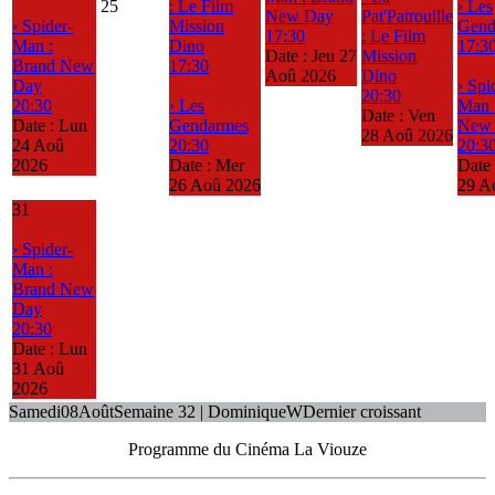
25
: Le Film
› Les
New Day
Pat'Patrouille
› Spider-
Mission
Gend
17:30
: Le Film
Man :
Dino
17:3
Date :
Jeu 27
Mission
Brand New
17:30
Aoû 2026
Dino
Day
› Spi
20:30
20:30
› Les
Man 
Date :
Ven
Date :
Lun
Gendarmes
New
28 Aoû 2026
24 Aoû
20:30
20:3
2026
Date :
Mer
Date
26 Aoû 2026
29 A
31
› Spider-
Man :
Brand New
Day
20:30
Date :
Lun
31 Aoû
2026
Samedi
08
Août
Semaine 32 | Dominique
W
Dernier croissant
Programme du Cinéma La Viouze