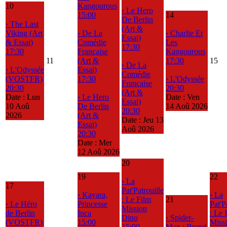
10
Kangourous
› Le Hero
15:00
14
De Berlin
› The Last
(Art &
Viking (Art
› De La
› Charlie Et
Essai)
& Essai)
Comédie
Les
17:30
17:30
Française
Kangourous
11
(Art &
17:30
15
› De La
› L'Odyssée
Essai)
Comédie
(VOSTFR)
17:30
› L'Odyssée
Française
20:30
20:30
(Art &
Date :
Lun
› Le Hero
Date :
Ven
Essai)
10 Aoû
De Berlin
14 Aoû 2026
20:30
2026
(Art &
Date :
Jeu 13
Essai)
Aoû 2026
20:30
Date :
Mer
12 Aoû 2026
20
19
22
› La
17
Pat'Patrouille
› Kayara,
› La
: Le Film
21
› Le Héro
Princesse
Pat'P
Mission
de Berlin
Inca
: Le 
Dino
› Spider-
(VOSTFR)
15:00
Miss
15:00
Man : Brand