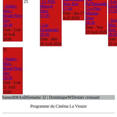
25
: Le Film
› Les
New Day
Pat'Patrouille
› Spider-
Mission
Gend
17:30
: Le Film
Man :
Dino
17:3
Date :
Jeu 27
Mission
Brand New
17:30
Aoû 2026
Dino
Day
› Spi
20:30
20:30
› Les
Man 
Date :
Ven
Date :
Lun
Gendarmes
New
28 Aoû 2026
24 Aoû
20:30
20:3
2026
Date :
Mer
Date
26 Aoû 2026
29 A
31
› Spider-
Man :
Brand New
Day
20:30
Date :
Lun
31 Aoû
2026
Samedi
08
Août
Semaine 32 | Dominique
W
Dernier croissant
Programme du Cinéma La Viouze