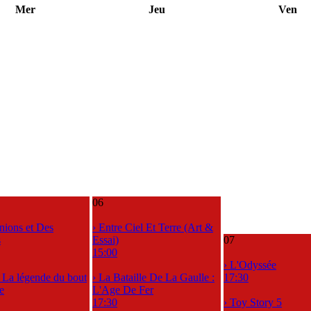
Mer
Jeu
Ven
06
nions et Des
› Entre Ciel Et Terre (Art &
s
Essai)
07
15:00
› L'Odyssée
, La légende du bout
› La Bataille De La Gaulle :
17:30
e
L'Age De Fer
17:30
› Toy Story 5