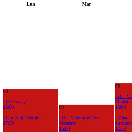
Lun
Mar
05
03
› Des Mi
› Le Passage
Monstre
15:00
04
15:00
› Permis de Detruire
› Des Minions et Des
› Vaiana
17:30
Monstres
du mond
15:00
17:30