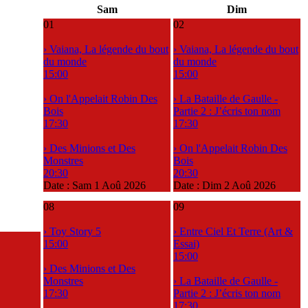
Sam
Dim
01
02
› Vaiana, La légende du bout
› Vaiana, La légende du bout
du monde
du monde
15:00
15:00
› On l'Appelait Robin Des
› La Bataille de Gaulle -
Bois
Partie 2 : J’écris ton nom
17:30
17:30
› Des Minions et Des
› On l'Appelait Robin Des
Monstres
Bois
20:30
20:30
Date :
Sam 1 Aoû 2026
Date :
Dim 2 Aoû 2026
08
09
› Toy Story 5
› Entre Ciel Et Terre (Art &
15:00
Essai)
15:00
› Des Minions et Des
Monstres
› La Bataille de Gaulle -
17:30
Partie 2 : J’écris ton nom
17:30