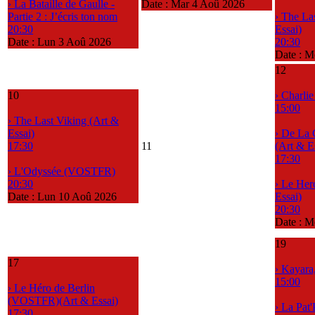
› La Bataille de Gaulle -
Date :
Mar 4 Aoû 2026
Partie 2 : J’écris ton nom
› The La
20:30
Essai)
Date :
Lun 3 Aoû 2026
20:30
Date :
Me
12
10
› Charli
15:00
› The Last Viking (Art &
Essai)
› De La 
17:30
11
(Art & E
17:30
› L'Odyssée (VOSTFR)
20:30
› Le Her
Date :
Lun 10 Aoû 2026
Essai)
20:30
Date :
M
19
17
› Kayara
15:00
› Le Héro de Berlin
(VOSTFR)(Art & Essai)
› La Pat'
17:30