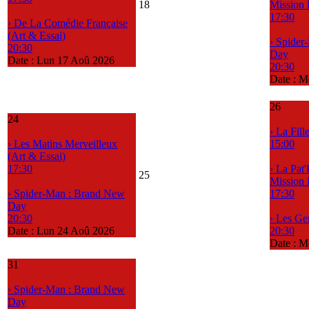
18
Mission
17:30
› De La Comédie Française
(Art & Essai)
› Spider
20:30
Day
Date :
Lun 17 Aoû 2026
20:30
Date :
M
26
24
› La Fil
› Les Matins Merveilleux
15:00
(Art & Essai)
17:30
› La Pat'
25
Mission
› Spider-Man : Brand New
17:30
Day
20:30
› Les G
Date :
Lun 24 Aoû 2026
20:30
Date :
M
31
› Spider-Man : Brand New
Day