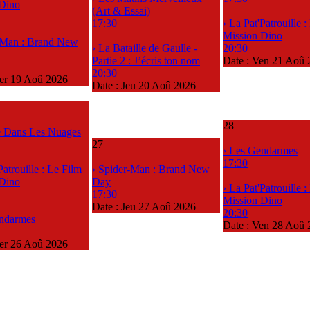
 Dino
(Art & Essai)
17:30
› La Pat'Patrouille 
Mission Dino
-Man : Brand New
› La Bataille de Gaulle -
20:30
Partie 2 : J’écris ton nom
Date :
Ven 21 Aoû 
20:30
er 19 Aoû 2026
Date :
Jeu 20 Aoû 2026
28
le Dans Les Nuages
27
› Les Gendarmes
17:30
Patrouille : Le Film
› Spider-Man : Brand New
 Dino
Day
› La Pat'Patrouille 
17:30
Mission Dino
Date :
Jeu 27 Aoû 2026
20:30
endarmes
Date :
Ven 28 Aoû 
er 26 Aoû 2026