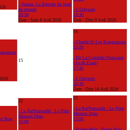
› Vaiana, La légende du bout
026
du monde
› L'Odyssée
20:30
20:30
Date :
Sam 8 Aoû 2026
Date :
Dim 9 Aoû 2026
16
› Charlie Et Les Kangourous
15:00
angourous
› De La Comédie Française
15
(Art & Essai)
17:30
2026
› L'Odyssée
20:30
Date :
Dim 16 Aoû 2026
23
22
› La Pat'Patrouille : Le Film
› La Pat'Patrouille : Le Film
Mission Dino
Mission Dino
and New
15:00
15:00
› Spider-Man : Brand New