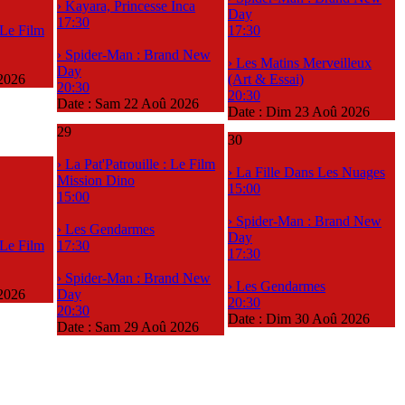
› Kayara, Princesse Inca
Day
17:30
: Le Film
17:30
› Spider-Man : Brand New
› Les Matins Merveilleux
Day
2026
(Art & Essai)
20:30
20:30
Date :
Sam 22 Aoû 2026
Date :
Dim 23 Aoû 2026
29
30
› La Pat'Patrouille : Le Film
› La Fille Dans Les Nuages
Mission Dino
15:00
15:00
› Spider-Man : Brand New
› Les Gendarmes
Day
: Le Film
17:30
17:30
› Spider-Man : Brand New
› Les Gendarmes
2026
Day
20:30
20:30
Date :
Dim 30 Aoû 2026
Date :
Sam 29 Aoû 2026