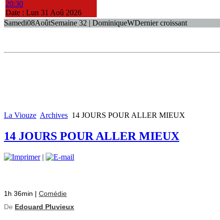
20:30
Date :
Lun 31 Aoû 2026
Samedi
08
Août
Semaine 32 | Dominique
W
Dernier croissant
La Viouze
Archives
14 JOURS POUR ALLER MIEUX
14 JOURS POUR ALLER MIEUX
|
1h 36min
|
Comédie
De
Edouard Pluvieux