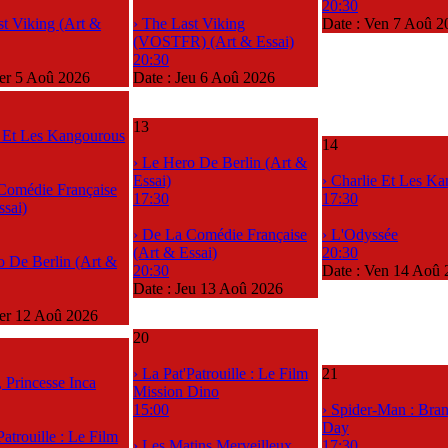
20:30
st Viking (Art &
› The Last Viking
Date :
Ven 7 Aoû 2
(VOSTFR) (Art & Essai)
20:30
r 5 Aoû 2026
Date :
Jeu 6 Aoû 2026
13
e Et Les Kangourous
14
› Le Hero De Berlin (Art &
Essai)
› Charlie Et Les K
Comédie Française
17:30
17:30
ssai)
› De La Comédie Française
› L'Odyssée
(Art & Essai)
20:30
o De Berlin (Art &
20:30
Date :
Ven 14 Aoû 
Date :
Jeu 13 Aoû 2026
er 12 Aoû 2026
20
› La Pat'Patrouille : Le Film
21
, Princesse Inca
Mission Dino
15:00
› Spider-Man : Br
Day
Patrouille : Le Film
› Les Matins Merveilleux
17:30