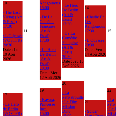
10
Kangourous
› Le Hero
15:00
14
De Berlin
› The Last
(Art &
Viking (Art
› De La
› Charlie Et
Essai)
& Essai)
Comédie
Les
17:30
17:30
Française
Kangourous
11
(Art &
17:30
15
› De La
› L'Odyssée
Essai)
Comédie
(VOSTFR)
17:30
› L'Odyssée
Française
20:30
20:30
(Art &
Date :
Lun
› Le Hero
Date :
Ven
Essai)
10 Aoû
De Berlin
14 Aoû 2026
20:30
2026
(Art &
Date :
Jeu 13
Essai)
Aoû 2026
20:30
Date :
Mer
12 Aoû 2026
20
19
22
› La
17
Pat'Patrouille
› Kayara,
› La
: Le Film
21
› Le Héro
Princesse
Pat'P
Mission
de Berlin
Inca
: Le 
Dino
› Spider-
(VOSTFR)
15:00
Miss
15:00
Man : Brand