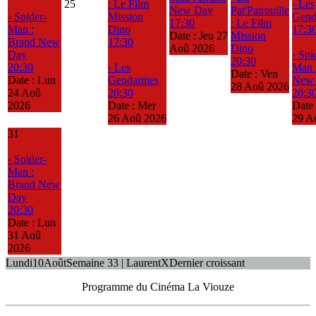
25
: Le Film
› Les
New Day
Pat'Patrouille
› Spider-
Mission
Gend
17:30
: Le Film
Man :
Dino
17:3
Date :
Jeu 27
Mission
Brand New
17:30
Aoû 2026
Dino
Day
› Spi
20:30
20:30
› Les
Man 
Date :
Ven
Date :
Lun
Gendarmes
New
28 Aoû 2026
24 Aoû
20:30
20:3
2026
Date :
Mer
Date
26 Aoû 2026
29 A
31
› Spider-
Man :
Brand New
Day
20:30
Date :
Lun
31 Aoû
2026
Lundi
10
Août
Semaine 33 | Laurent
X
Dernier croissant
Programme du Cinéma La Viouze