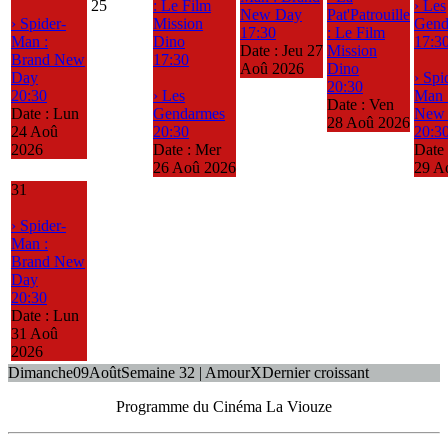
25
: Le Film
› Les
New Day
Pat'Patrouille
› Spider-
Mission
Gend
17:30
: Le Film
Man :
Dino
17:3
Date :
Jeu 27
Mission
Brand New
17:30
Aoû 2026
Dino
Day
› Spi
20:30
20:30
› Les
Man 
Date :
Ven
Date :
Lun
Gendarmes
New
28 Aoû 2026
24 Aoû
20:30
20:3
2026
Date :
Mer
Date
26 Aoû 2026
29 A
31
› Spider-
Man :
Brand New
Day
20:30
Date :
Lun
31 Aoû
2026
Dimanche
09
Août
Semaine 32 | Amour
X
Dernier croissant
Programme du Cinéma La Viouze