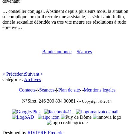
devenant
… conseiller conjugal. Abstinent depuis plusieurs mois, la situation
se complique lorsqu’il recrute une assistante, la séduisante Judith,
dont la sexualité débridée va très vite mettre ses résolutions à rude
épreuve…
Bande annonce
Séances
< Précédent
Suivant >
Catégorie :
Archives
Contacts
-|-
Séances
-|-
Plan de site
-|-
Mentions légales
N°Siret :246 300 834 00081 -|-
Copyright © 2014
Designed by
RIVIERE Frederic
.