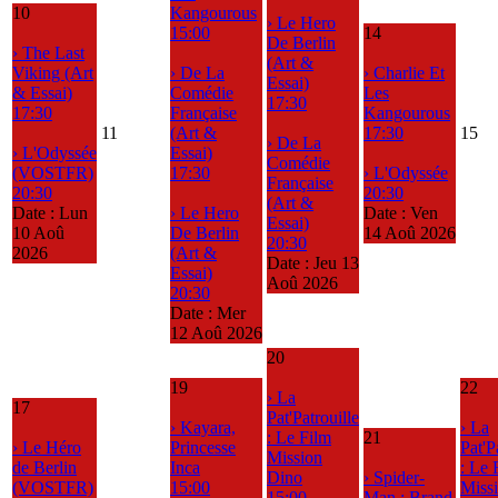
10
Kangourous
› Le Hero
15:00
14
De Berlin
› The Last
(Art &
Viking (Art
› De La
› Charlie Et
Essai)
& Essai)
Comédie
Les
17:30
17:30
Française
Kangourous
11
(Art &
17:30
15
› De La
› L'Odyssée
Essai)
Comédie
(VOSTFR)
17:30
› L'Odyssée
Française
20:30
20:30
(Art &
Date :
Lun
› Le Hero
Date :
Ven
Essai)
10 Aoû
De Berlin
14 Aoû 2026
20:30
2026
(Art &
Date :
Jeu 13
Essai)
Aoû 2026
20:30
Date :
Mer
12 Aoû 2026
20
19
22
› La
17
Pat'Patrouille
› Kayara,
› La
: Le Film
21
› Le Héro
Princesse
Pat'P
Mission
de Berlin
Inca
: Le 
Dino
› Spider-
(VOSTFR)
15:00
Miss
15:00
Man : Brand