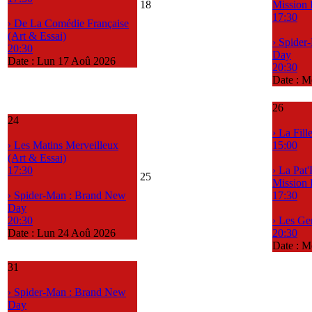
18
Mission
17:30
› De La Comédie Française
(Art & Essai)
› Spider
20:30
Day
Date :
Lun 17 Aoû 2026
20:30
Date :
M
26
24
› La Fil
› Les Matins Merveilleux
15:00
(Art & Essai)
17:30
› La Pat'
25
Mission
› Spider-Man : Brand New
17:30
Day
20:30
› Les G
Date :
Lun 24 Aoû 2026
20:30
Date :
M
31
› Spider-Man : Brand New
Day