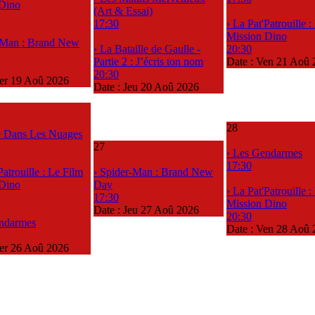
 Dino
(Art & Essai)
17:30
› La Pat'Patrouille 
Mission Dino
-Man : Brand New
› La Bataille de Gaulle -
20:30
Partie 2 : J’écris ton nom
Date :
Ven 21 Aoû 
20:30
er 19 Aoû 2026
Date :
Jeu 20 Aoû 2026
28
le Dans Les Nuages
27
› Les Gendarmes
17:30
Patrouille : Le Film
› Spider-Man : Brand New
 Dino
Day
› La Pat'Patrouille 
17:30
Mission Dino
Date :
Jeu 27 Aoû 2026
20:30
endarmes
Date :
Ven 28 Aoû 
er 26 Aoû 2026