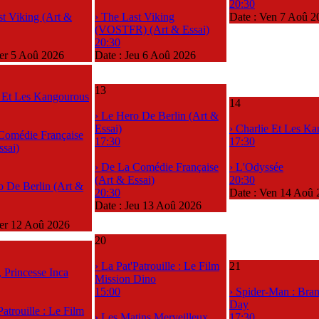
20:30
st Viking (Art &
› The Last Viking
Date :
Ven 7 Aoû 2
(VOSTFR) (Art & Essai)
20:30
r 5 Aoû 2026
Date :
Jeu 6 Aoû 2026
13
e Et Les Kangourous
14
› Le Hero De Berlin (Art &
Essai)
› Charlie Et Les K
Comédie Française
17:30
17:30
ssai)
› De La Comédie Française
› L'Odyssée
(Art & Essai)
20:30
o De Berlin (Art &
20:30
Date :
Ven 14 Aoû 
Date :
Jeu 13 Aoû 2026
er 12 Aoû 2026
20
› La Pat'Patrouille : Le Film
21
, Princesse Inca
Mission Dino
15:00
› Spider-Man : Br
Day
Patrouille : Le Film
› Les Matins Merveilleux
17:30