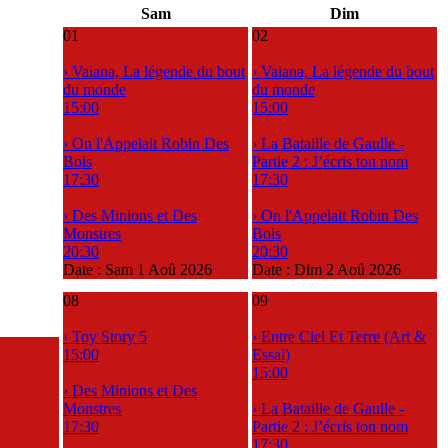
Sam
Dim
01
02
› Vaiana, La légende du bout
› Vaiana, La légende du bout
du monde
du monde
15:00
15:00
› On l'Appelait Robin Des
› La Bataille de Gaulle -
Bois
Partie 2 : J’écris ton nom
17:30
17:30
› Des Minions et Des
› On l'Appelait Robin Des
Monstres
Bois
20:30
20:30
Date :
Sam 1 Aoû 2026
Date :
Dim 2 Aoû 2026
08
09
› Toy Story 5
› Entre Ciel Et Terre (Art &
15:00
Essai)
15:00
› Des Minions et Des
Monstres
› La Bataille de Gaulle -
17:30
Partie 2 : J’écris ton nom
17:30