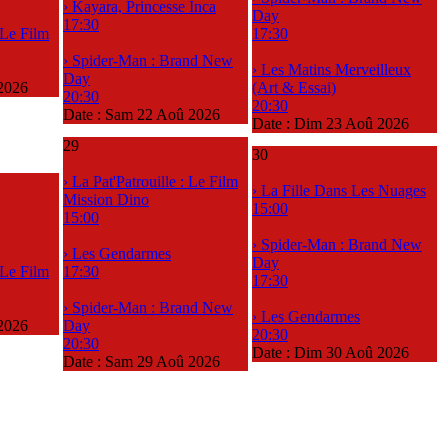
› Kayara, Princesse Inca
Day
17:30
: Le Film
17:30
› Spider-Man : Brand New
› Les Matins Merveilleux
Day
2026
(Art & Essai)
20:30
20:30
Date :
Sam 22 Aoû 2026
Date :
Dim 23 Aoû 2026
29
30
› La Pat'Patrouille : Le Film
› La Fille Dans Les Nuages
Mission Dino
15:00
15:00
› Spider-Man : Brand New
› Les Gendarmes
Day
: Le Film
17:30
17:30
› Spider-Man : Brand New
› Les Gendarmes
2026
Day
20:30
20:30
Date :
Dim 30 Aoû 2026
Date :
Sam 29 Aoû 2026