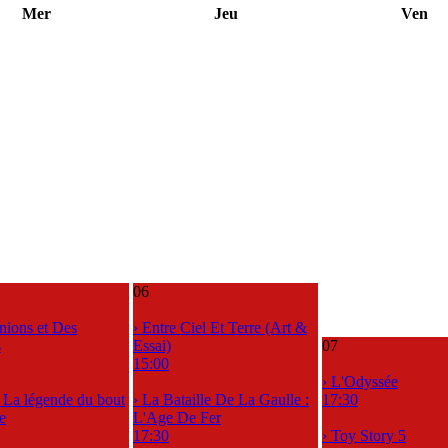
Mer
Jeu
Ven
06
nions et Des
› Entre Ciel Et Terre (Art &
s
Essai)
07
15:00
› L'Odyssée
, La légende du bout
› La Bataille De La Gaulle :
17:30
e
L'Age De Fer
17:30
› Toy Story 5