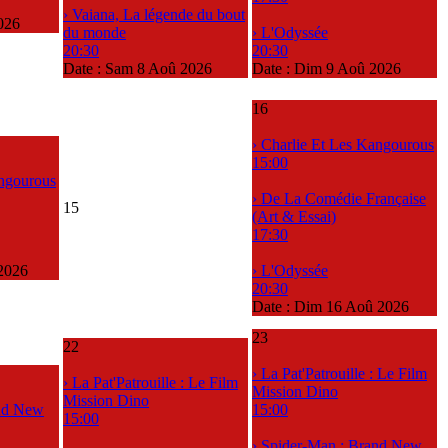
› Vaiana, La légende du bout
026
du monde
› L'Odyssée
20:30
20:30
Date :
Sam 8 Aoû 2026
Date :
Dim 9 Aoû 2026
16
› Charlie Et Les Kangourous
15:00
angourous
› De La Comédie Française
15
(Art & Essai)
17:30
2026
› L'Odyssée
20:30
Date :
Dim 16 Aoû 2026
23
22
› La Pat'Patrouille : Le Film
› La Pat'Patrouille : Le Film
Mission Dino
Mission Dino
and New
15:00
15:00
› Spider-Man : Brand New