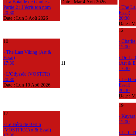
› La Bataille de Gaulle -
Date :
Mar 4 Aoû 2026
Partie 2 : J’écris ton nom
› The La
20:30
Essai)
Date :
Lun 3 Aoû 2026
20:30
Date :
Me
12
10
› Charli
15:00
› The Last Viking (Art &
Essai)
› De La 
17:30
11
(Art & E
17:30
› L'Odyssée (VOSTFR)
20:30
› Le Her
Date :
Lun 10 Aoû 2026
Essai)
20:30
Date :
M
19
17
› Kayara
15:00
› Le Héro de Berlin
(VOSTFR)(Art & Essai)
› La Pat'
17:30