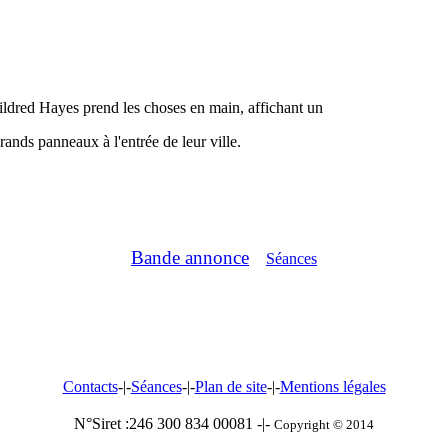
Mildred Hayes prend les choses en main, affichant un
rands panneaux à l'entrée de leur ville.
Bande annonce
Séances
Contacts
-|-
Séances
-|-
Plan de site
-|-
Mentions légales
N°Siret :246 300 834 00081 -|-
Copyright © 2014