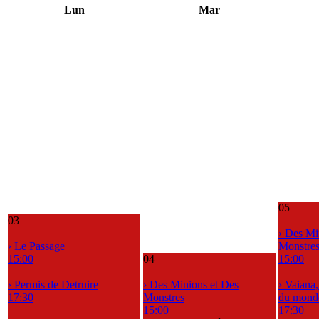
Lun
Mar
05
03
› Des Mi
› Le Passage
Monstre
15:00
04
15:00
› Permis de Detruire
› Des Minions et Des
› Vaiana
17:30
Monstres
du mond
15:00
17:30