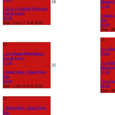
18
Mission
17:30
› De La Comédie Française
(Art & Essai)
› Spider
20:30
Day
Date :
Lun 17 Aoû 2026
20:30
Date :
M
26
24
› La Fil
› Les Matins Merveilleux
15:00
(Art & Essai)
17:30
› La Pat'
25
Mission
› Spider-Man : Brand New
17:30
Day
20:30
› Les G
Date :
Lun 24 Aoû 2026
20:30
Date :
M
31
› Spider-Man : Brand New
Day