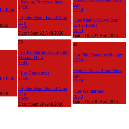
› Kayara, Princesse Inca
Day
17:30
: Le Film
17:30
› Spider-Man : Brand New
› Les Matins Merveilleux
Day
2026
(Art & Essai)
20:30
20:30
Date :
Sam 22 Aoû 2026
Date :
Dim 23 Aoû 2026
29
30
› La Pat'Patrouille : Le Film
› La Fille Dans Les Nuages
Mission Dino
15:00
15:00
› Spider-Man : Brand New
› Les Gendarmes
Day
: Le Film
17:30
17:30
› Spider-Man : Brand New
› Les Gendarmes
2026
Day
20:30
20:30
Date :
Dim 30 Aoû 2026
Date :
Sam 29 Aoû 2026