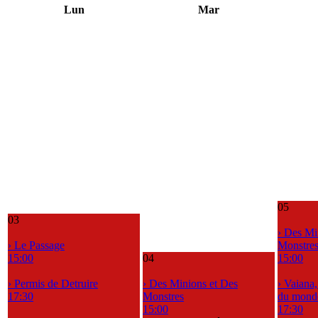
Lun
Mar
05
03
› Des Mi
› Le Passage
Monstre
15:00
04
15:00
› Permis de Detruire
› Des Minions et Des
› Vaiana
17:30
Monstres
du mond
15:00
17:30