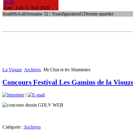
20:30
Date :
Lun 31 Aoû 2026
Jeudi
06
Août
Semaine 32 | Transfiguration
U
Dernier quartier
La Viouze
Archives
Mr Chat et les Shammies
Concours Festival Les Gamins de la Viouz
|
Catégorie :
Archives