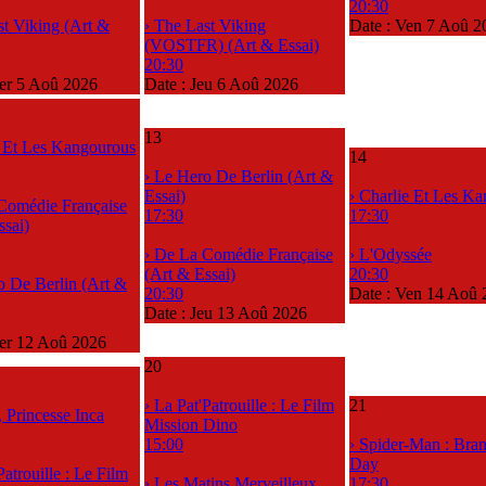
20:30
st Viking (Art &
› The Last Viking
Date :
Ven 7 Aoû 2
(VOSTFR) (Art & Essai)
20:30
r 5 Aoû 2026
Date :
Jeu 6 Aoû 2026
13
e Et Les Kangourous
14
› Le Hero De Berlin (Art &
Essai)
› Charlie Et Les K
Comédie Française
17:30
17:30
ssai)
› De La Comédie Française
› L'Odyssée
(Art & Essai)
20:30
o De Berlin (Art &
20:30
Date :
Ven 14 Aoû 
Date :
Jeu 13 Aoû 2026
er 12 Aoû 2026
20
› La Pat'Patrouille : Le Film
21
, Princesse Inca
Mission Dino
15:00
› Spider-Man : Br
Day
Patrouille : Le Film
› Les Matins Merveilleux
17:30