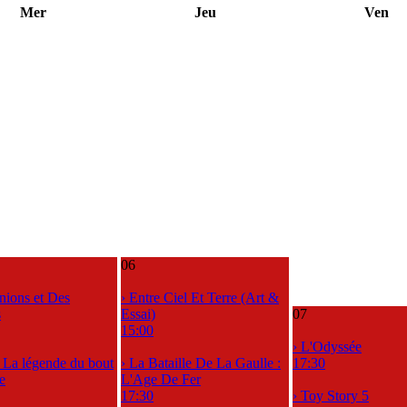
Mer
Jeu
Ven
06
nions et Des
› Entre Ciel Et Terre (Art &
s
Essai)
07
15:00
› L'Odyssée
, La légende du bout
› La Bataille De La Gaulle :
17:30
e
L'Age De Fer
17:30
› Toy Story 5