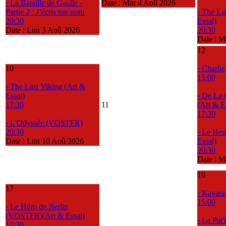
› La Bataille de Gaulle -
Date :
Mar 4 Aoû 2026
Partie 2 : J’écris ton nom
› The La
20:30
Essai)
Date :
Lun 3 Aoû 2026
20:30
Date :
Me
12
10
› Charli
15:00
› The Last Viking (Art &
Essai)
› De La 
17:30
11
(Art & E
17:30
› L'Odyssée (VOSTFR)
20:30
› Le Her
Date :
Lun 10 Aoû 2026
Essai)
20:30
Date :
M
19
17
› Kayara
15:00
› Le Héro de Berlin
(VOSTFR)(Art & Essai)
› La Pat'
17:30