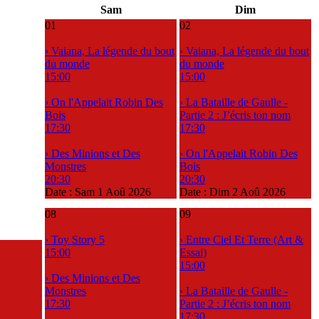
Sam
Dim
01
02
› Vaiana, La légende du bout
› Vaiana, La légende du bout
du monde
du monde
15:00
15:00
› On l'Appelait Robin Des
› La Bataille de Gaulle -
Bois
Partie 2 : J’écris ton nom
17:30
17:30
› Des Minions et Des
› On l'Appelait Robin Des
Monstres
Bois
20:30
20:30
Date :
Sam 1 Aoû 2026
Date :
Dim 2 Aoû 2026
08
09
› Toy Story 5
› Entre Ciel Et Terre (Art &
15:00
Essai)
15:00
› Des Minions et Des
Monstres
› La Bataille de Gaulle -
17:30
Partie 2 : J’écris ton nom
17:30