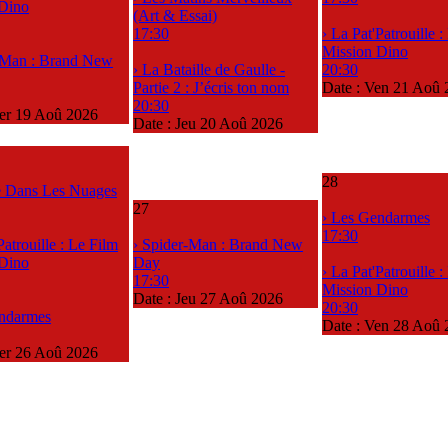
 Dino
(Art & Essai)
17:30
› La Pat'Patrouille 
Mission Dino
-Man : Brand New
› La Bataille de Gaulle -
20:30
Partie 2 : J’écris ton nom
Date :
Ven 21 Aoû 
20:30
er 19 Aoû 2026
Date :
Jeu 20 Aoû 2026
28
le Dans Les Nuages
27
› Les Gendarmes
17:30
Patrouille : Le Film
› Spider-Man : Brand New
 Dino
Day
› La Pat'Patrouille 
17:30
Mission Dino
Date :
Jeu 27 Aoû 2026
20:30
endarmes
Date :
Ven 28 Aoû 
er 26 Aoû 2026