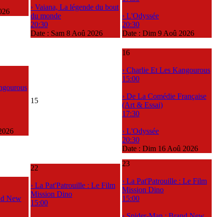
› Vaiana, La légende du bout
026
du monde
› L'Odyssée
20:30
20:30
Date :
Sam 8 Aoû 2026
Date :
Dim 9 Aoû 2026
16
› Charlie Et Les Kangourous
15:00
angourous
› De La Comédie Française
15
(Art & Essai)
17:30
2026
› L'Odyssée
20:30
Date :
Dim 16 Aoû 2026
23
22
› La Pat'Patrouille : Le Film
› La Pat'Patrouille : Le Film
Mission Dino
Mission Dino
and New
15:00
15:00
› Spider-Man : Brand New