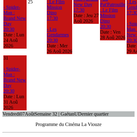
25
: Le Film
› Les
New Day
Pat'Patrouille
› Spider-
Mission
Gend
17:30
: Le Film
Man :
Dino
17:3
Date :
Jeu 27
Mission
Brand New
17:30
Aoû 2026
Dino
Day
› Spi
20:30
20:30
› Les
Man 
Date :
Ven
Date :
Lun
Gendarmes
New
28 Aoû 2026
24 Aoû
20:30
20:3
2026
Date :
Mer
Date
26 Aoû 2026
29 A
31
› Spider-
Man :
Brand New
Day
20:30
Date :
Lun
31 Aoû
2026
Vendredi
07
Août
Semaine 32 | Gaétan
U
Dernier quartier
Programme du Cinéma La Viouze