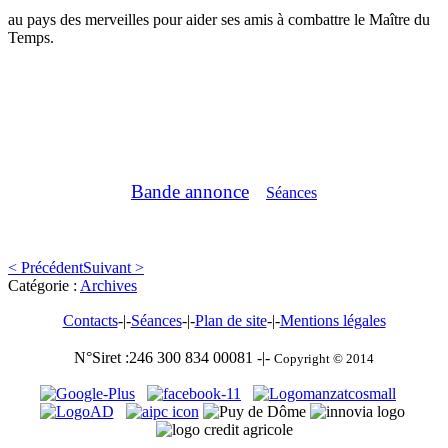
au pays des merveilles pour aider ses amis à combattre le Maître du
Temps.
Bande annonce
Séances
< Précédent
Suivant >
Catégorie :
Archives
Contacts
-|-
Séances
-|-
Plan de site
-|-
Mentions légales
N°Siret :246 300 834 00081 -|-
Copyright © 2014