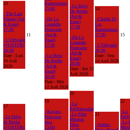
10
Kangourous
› Le Hero
15:00
14
De Berlin
› The Last
(Art &
Viking (Art
› De La
› Charlie Et
Essai)
& Essai)
Comédie
Les
17:30
17:30
Française
Kangourous
11
(Art &
17:30
15
› De La
› L'Odyssée
Essai)
Comédie
(VOSTFR)
17:30
› L'Odyssée
Française
20:30
20:30
(Art &
Date :
Lun
› Le Hero
Date :
Ven
Essai)
10 Aoû
De Berlin
14 Aoû 2026
20:30
2026
(Art &
Date :
Jeu 13
Essai)
Aoû 2026
20:30
Date :
Mer
12 Aoû 2026
20
19
22
› La
17
Pat'Patrouille
› Kayara,
› La
: Le Film
21
› Le Héro
Princesse
Pat'P
Mission
de Berlin
Inca
: Le 
Dino
› Spider-
(VOSTFR)
15:00
Miss
15:00
Man : Brand