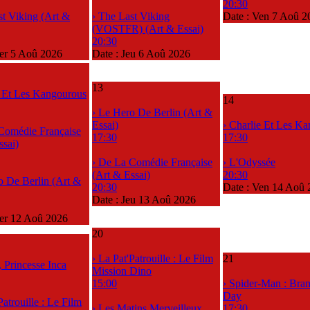
20:30
st Viking (Art &
› The Last Viking
Date :
Ven 7 Aoû 2
(VOSTFR) (Art & Essai)
20:30
r 5 Aoû 2026
Date :
Jeu 6 Aoû 2026
13
e Et Les Kangourous
14
› Le Hero De Berlin (Art &
Essai)
› Charlie Et Les K
Comédie Française
17:30
17:30
ssai)
› De La Comédie Française
› L'Odyssée
(Art & Essai)
20:30
o De Berlin (Art &
20:30
Date :
Ven 14 Aoû 
Date :
Jeu 13 Aoû 2026
er 12 Aoû 2026
20
› La Pat'Patrouille : Le Film
21
, Princesse Inca
Mission Dino
15:00
› Spider-Man : Br
Day
Patrouille : Le Film
› Les Matins Merveilleux
17:30