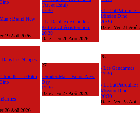
 Dino
(Art & Essai)
17:30
› La Pat'Patrouille 
Mission Dino
-Man : Brand New
› La Bataille de Gaulle -
20:30
Partie 2 : J’écris ton nom
Date :
Ven 21 Aoû 
20:30
er 19 Aoû 2026
Date :
Jeu 20 Aoû 2026
28
le Dans Les Nuages
27
› Les Gendarmes
17:30
Patrouille : Le Film
› Spider-Man : Brand New
 Dino
Day
› La Pat'Patrouille 
17:30
Mission Dino
Date :
Jeu 27 Aoû 2026
20:30
endarmes
Date :
Ven 28 Aoû 
er 26 Aoû 2026