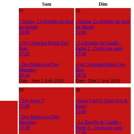
Sam
Dim
01
02
› Vaiana, La légende du bout
› Vaiana, La légende du bout
du monde
du monde
15:00
15:00
› On l'Appelait Robin Des
› La Bataille de Gaulle -
Bois
Partie 2 : J’écris ton nom
17:30
17:30
› Des Minions et Des
› On l'Appelait Robin Des
Monstres
Bois
20:30
20:30
Date :
Sam 1 Aoû 2026
Date :
Dim 2 Aoû 2026
08
09
› Toy Story 5
› Entre Ciel Et Terre (Art &
15:00
Essai)
15:00
› Des Minions et Des
Monstres
› La Bataille de Gaulle -
17:30
Partie 2 : J’écris ton nom
17:30