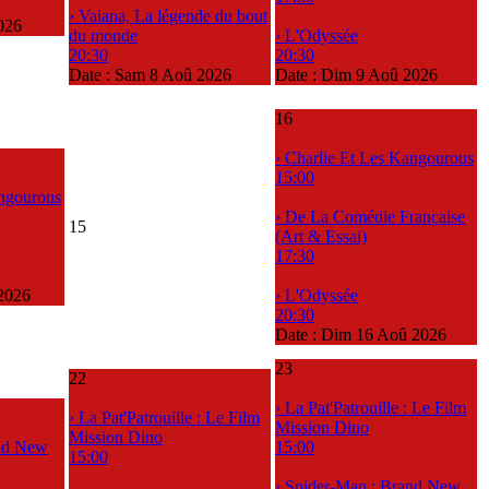
› Vaiana, La légende du bout
026
du monde
› L'Odyssée
20:30
20:30
Date :
Sam 8 Aoû 2026
Date :
Dim 9 Aoû 2026
16
› Charlie Et Les Kangourous
15:00
angourous
› De La Comédie Française
15
(Art & Essai)
17:30
2026
› L'Odyssée
20:30
Date :
Dim 16 Aoû 2026
23
22
› La Pat'Patrouille : Le Film
› La Pat'Patrouille : Le Film
Mission Dino
Mission Dino
and New
15:00
15:00
› Spider-Man : Brand New