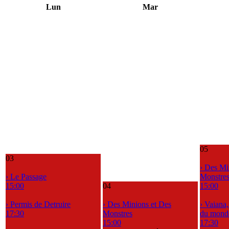
Lun
Mar
05
03
› Des Mi
› Le Passage
Monstre
15:00
04
15:00
› Permis de Detruire
› Des Minions et Des
› Vaiana
17:30
Monstres
du mond
15:00
17:30