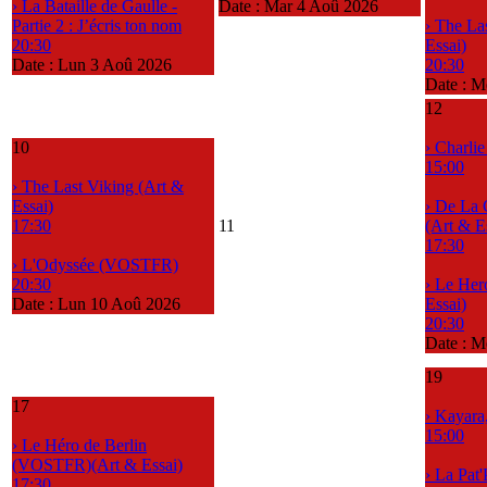
› La Bataille de Gaulle -
Date :
Mar 4 Aoû 2026
Partie 2 : J’écris ton nom
› The La
20:30
Essai)
Date :
Lun 3 Aoû 2026
20:30
Date :
Me
12
10
› Charli
15:00
› The Last Viking (Art &
Essai)
› De La 
17:30
11
(Art & E
17:30
› L'Odyssée (VOSTFR)
20:30
› Le Her
Date :
Lun 10 Aoû 2026
Essai)
20:30
Date :
M
19
17
› Kayara
15:00
› Le Héro de Berlin
(VOSTFR)(Art & Essai)
› La Pat'
17:30