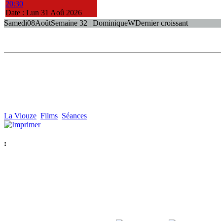
20:30
Date :
Lun 31 Aoû 2026
Samedi
08
Août
Semaine 32 | Dominique
W
Dernier croissant
La Viouze
Films
Séances
: