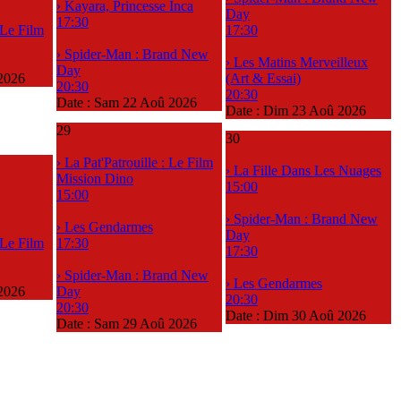
› Kayara, Princesse Inca
Day
17:30
: Le Film
17:30
› Spider-Man : Brand New
› Les Matins Merveilleux
Day
2026
(Art & Essai)
20:30
20:30
Date :
Sam 22 Aoû 2026
Date :
Dim 23 Aoû 2026
29
30
› La Pat'Patrouille : Le Film
› La Fille Dans Les Nuages
Mission Dino
15:00
15:00
› Spider-Man : Brand New
› Les Gendarmes
Day
: Le Film
17:30
17:30
› Spider-Man : Brand New
› Les Gendarmes
2026
Day
20:30
20:30
Date :
Dim 30 Aoû 2026
Date :
Sam 29 Aoû 2026