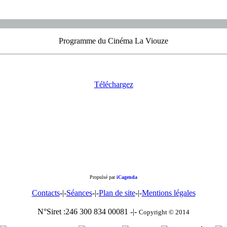
Programme du Cinéma La Viouze
Téléchargez
Propulsé par
iCagenda
Contacts
-|-
Séances
-|-
Plan de site
-|-
Mentions légales
N°Siret :246 300 834 00081 -|-
Copyright © 2014