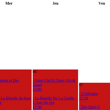
Mer
Jeu
Ven
06
nions et Des
› Entre Ciel Et Terre (Art &
s
Essai)
07
15:00
› L'Odyssée
, La légende du bout
› La Bataille De La Gaulle :
17:30
e
L'Age De Fer
17:30
› Toy Story 5