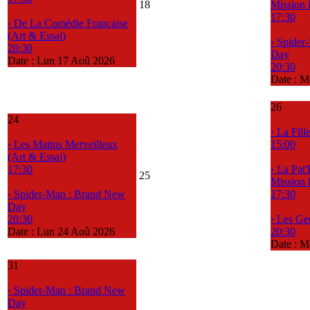
18
Mission
17:30
› De La Comédie Française
(Art & Essai)
› Spider
20:30
Day
Date :
Lun 17 Aoû 2026
20:30
Date :
M
26
24
› La Fil
› Les Matins Merveilleux
15:00
(Art & Essai)
17:30
› La Pat'
25
Mission
› Spider-Man : Brand New
17:30
Day
20:30
› Les G
Date :
Lun 24 Aoû 2026
20:30
Date :
M
31
› Spider-Man : Brand New
Day