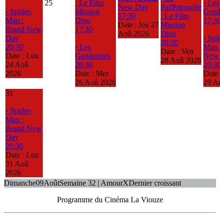
25
: Le Film
› Les
New Day
Pat'Patrouille
› Spider-
Mission
Gend
17:30
: Le Film
Man :
Dino
17:3
Date :
Jeu 27
Mission
Brand New
17:30
Aoû 2026
Dino
Day
› Spi
20:30
20:30
› Les
Man 
Date :
Ven
Date :
Lun
Gendarmes
New
28 Aoû 2026
24 Aoû
20:30
20:3
2026
Date :
Mer
Date
26 Aoû 2026
29 A
31
› Spider-
Man :
Brand New
Day
20:30
Date :
Lun
31 Aoû
2026
Dimanche
09
Août
Semaine 32 | Amour
X
Dernier croissant
Programme du Cinéma La Viouze