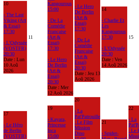
10
Kangourous
› Le Hero
15:00
14
De Berlin
› The Last
(Art &
Viking (Art
› De La
› Charlie Et
Essai)
& Essai)
Comédie
Les
17:30
17:30
Française
Kangourous
11
(Art &
17:30
15
› De La
› L'Odyssée
Essai)
Comédie
(VOSTFR)
17:30
› L'Odyssée
Française
20:30
20:30
(Art &
Date :
Lun
› Le Hero
Date :
Ven
Essai)
10 Aoû
De Berlin
14 Aoû 2026
20:30
2026
(Art &
Date :
Jeu 13
Essai)
Aoû 2026
20:30
Date :
Mer
12 Aoû 2026
20
19
22
› La
17
Pat'Patrouille
› Kayara,
› La
: Le Film
21
› Le Héro
Princesse
Pat'P
Mission
de Berlin
Inca
: Le 
Dino
› Spider-
(VOSTFR)
15:00
Miss
15:00
Man : Brand