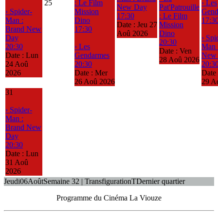
25
: Le Film
› Les
New Day
Pat'Patrouille
› Spider-
Mission
Gend
17:30
: Le Film
Man :
Dino
17:3
Date :
Jeu 27
Mission
Brand New
17:30
Aoû 2026
Dino
Day
› Spi
20:30
20:30
› Les
Man 
Date :
Ven
Date :
Lun
Gendarmes
New
28 Aoû 2026
24 Aoû
20:30
20:3
2026
Date :
Mer
Date
26 Aoû 2026
29 A
31
› Spider-
Man :
Brand New
Day
20:30
Date :
Lun
31 Aoû
2026
Jeudi
06
Août
Semaine 32 | Transfiguration
T
Dernier quartier
Programme du Cinéma La Viouze