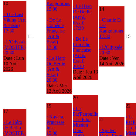
10
Kangourous
› Le Hero
15:00
14
De Berlin
› The Last
(Art &
Viking (Art
› De La
› Charlie Et
Essai)
& Essai)
Comédie
Les
17:30
17:30
Française
Kangourous
11
(Art &
17:30
15
› De La
› L'Odyssée
Essai)
Comédie
(VOSTFR)
17:30
› L'Odyssée
Française
20:30
20:30
(Art &
Date :
Lun
› Le Hero
Date :
Ven
Essai)
10 Aoû
De Berlin
14 Aoû 2026
20:30
2026
(Art &
Date :
Jeu 13
Essai)
Aoû 2026
20:30
Date :
Mer
12 Aoû 2026
20
19
22
› La
17
Pat'Patrouille
› Kayara,
› La
: Le Film
21
› Le Héro
Princesse
Pat'P
Mission
de Berlin
Inca
: Le 
Dino
› Spider-
(VOSTFR)
15:00
Miss
15:00
Man : Brand