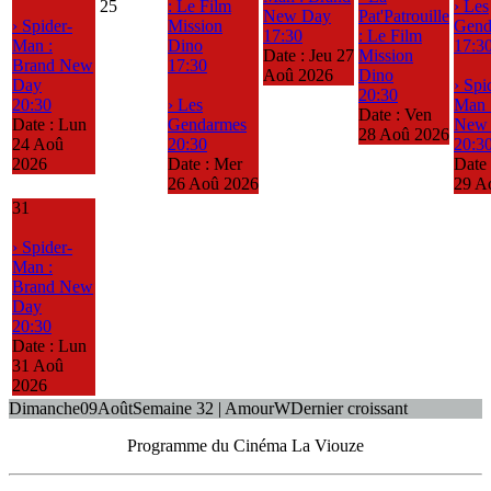
25
: Le Film
› Les
New Day
Pat'Patrouille
› Spider-
Mission
Gend
17:30
: Le Film
Man :
Dino
17:3
Date :
Jeu 27
Mission
Brand New
17:30
Aoû 2026
Dino
Day
› Spi
20:30
20:30
› Les
Man 
Date :
Ven
Date :
Lun
Gendarmes
New
28 Aoû 2026
24 Aoû
20:30
20:3
2026
Date :
Mer
Date
26 Aoû 2026
29 A
31
› Spider-
Man :
Brand New
Day
20:30
Date :
Lun
31 Aoû
2026
Dimanche
09
Août
Semaine 32 | Amour
W
Dernier croissant
Programme du Cinéma La Viouze