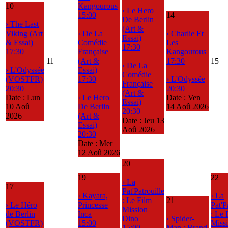
10
Kangourous
› Le Hero
15:00
14
De Berlin
› The Last
(Art &
Viking (Art
› De La
› Charlie Et
Essai)
& Essai)
Comédie
Les
17:30
17:30
Française
Kangourous
11
(Art &
17:30
15
› De La
› L'Odyssée
Essai)
Comédie
(VOSTFR)
17:30
› L'Odyssée
Française
20:30
20:30
(Art &
Date :
Lun
› Le Hero
Date :
Ven
Essai)
10 Aoû
De Berlin
14 Aoû 2026
20:30
2026
(Art &
Date :
Jeu 13
Essai)
Aoû 2026
20:30
Date :
Mer
12 Aoû 2026
20
19
22
› La
17
Pat'Patrouille
› Kayara,
› La
: Le Film
21
› Le Héro
Princesse
Pat'P
Mission
de Berlin
Inca
: Le 
Dino
› Spider-
(VOSTFR)
15:00
Miss
15:00
Man : Brand